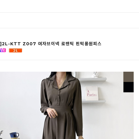
]2L-KTT Z007 여자브이넥 로맨틱 핀턱롱원피스