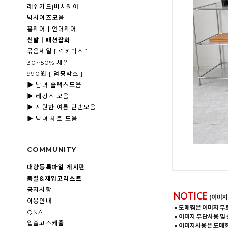
래쉬가드|비치웨어
빅사이즈모음
홈웨어ㅣ언더웨어
신발ㅣ패션잡화
묶음세일 [ 럭키박스 ]
30~50% 세일
990원 [ 덤핑박스 ]
▶ 남녀 슬랙스모음
▶ 레깅스 모음
▶ 시원한 여름 린넨모음
▶ 남녀 세트 모음
COMMUNITY
대량등록파일 게시판
품절&재입고리스트
공지사항
NOTICE
(이미지
이용안내
• 도매찜은 이미지 무
QNA
• 이미지 무단사용 및
입출고스케쥴
• 이미지사용은 도매