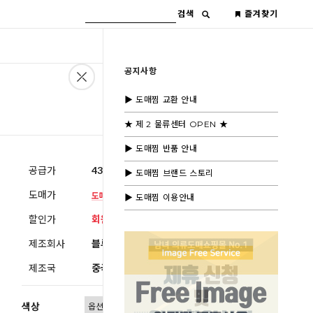
검색
즐겨찾기
공지사항
▶ 도매찜 교환 안내
★ 제 2 물류센터 OPEN ★
▶ 도매찜 반품 안내
공급가
43,000원
(부가세별도)
▶ 도매찜 브랜드 스토리
도매가
▶ 도매찜 이용안내
할인가
회원공개
제조회사
블루모드제휴사
제조국
중국
색상