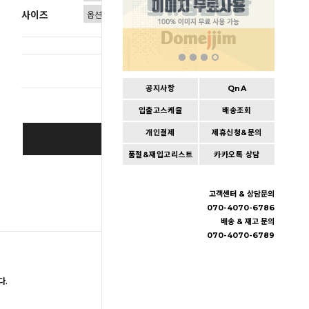
사이즈
총 상품 
공지사항
QnA
입출고스케쥴
배송조회
개인결제
제휴신청&문의
BUY IT NOW
품절&재입고리스트
카카오톡 상담
Cart
|
Wishlist
고객센터 & 상담문의
070-4070-6786
배송 & 재고 문의
070-4070-6789
다.