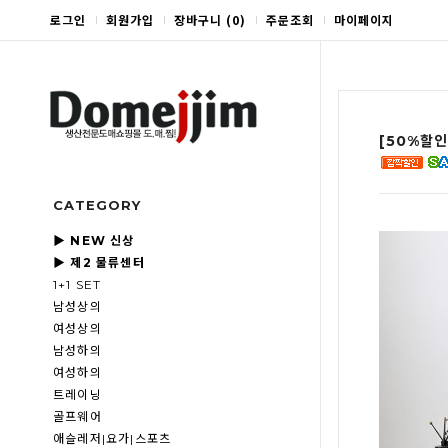
로그인
회원가입
장바구니
(
0
)
주문조회
마이페이지
[50%할인
CATEGORY
▶ NEW 신상
▶ 제2 물류센터
1+1 SET
남성상의
여성상의
남성하의
여성하의
트레이닝
골프웨어
애슬레저|요가|스포츠