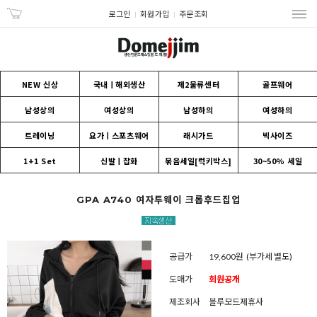
로그인
회원가입
주문조회
NEW 신상
국내ㅣ해외생산
제2물류센터
골프웨어
남성상의
여성상의
남성하의
여성하의
트레이닝
요가ㅣ스포츠웨어
래시가드
빅사이즈
1+1 Set
신발ㅣ잡화
묶음세일[럭키박스]
30~50% 세일
GPA A740 여자투웨이 크롭후드집업
공급가
19,600원
(부가세 별도)
도매가
회원공개
제조회사
블루모드제휴사