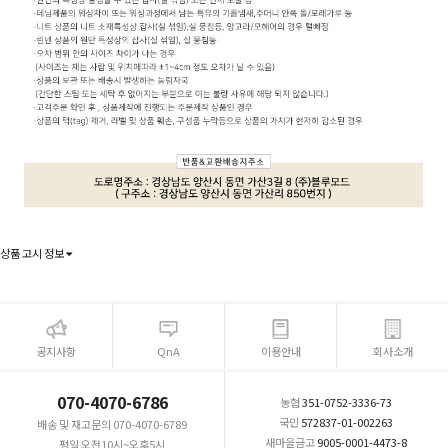
상품 고시 정보
공지사항
QnA
이용안내
회사소개
070-4070-6786
농협
351-0752-3336-73
국민
572837-01-002263
배송 및 재고문의 070-4070-6789
새마을금고
9005-0001-4473-8
평일 오전10시~오후5시