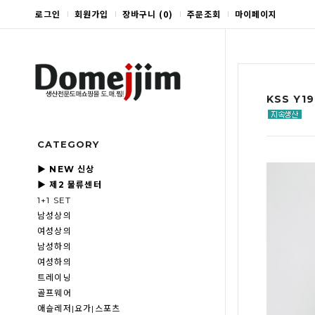
로그인
회원가입
장바구니
(
0
)
주문조회
마이페이지
KSS Y
CATEGORY
▶ NEW 신상
▶ 제2 물류센터
1+1 SET
남성상의
여성상의
남성하의
여성하의
트레이닝
골프웨어
애슬레저|요가|스포츠