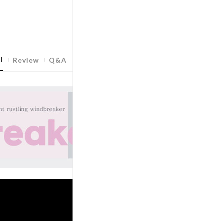
l
Review
Q&A