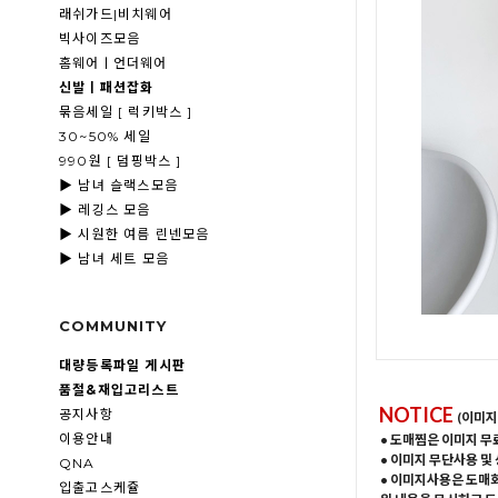
래쉬가드|비치웨어
빅사이즈모음
홈웨어ㅣ언더웨어
신발ㅣ패션잡화
묶음세일 [ 럭키박스 ]
30~50% 세일
990원 [ 덤핑박스 ]
▶ 남녀 슬랙스모음
▶ 레깅스 모음
▶ 시원한 여름 린넨모음
▶ 남녀 세트 모음
COMMUNITY
대량등록파일 게시판
품절&재입고리스트
NOTICE
공지사항
(이미지
이용안내
• 도매찜은 이미지 무
• 이미지 무단사용 및
QNA
• 이미지사용은 도매
입출고스케쥴