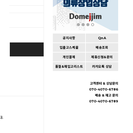
총 상품 
공지사항
QnA
입출고스케쥴
배송조회
BUY IT NOW
개인결제
제휴신청&문의
Cart
|
Wishlist
품절&재입고리스트
카카오톡 상담
고객센터 & 상담문의
070-4070-6786
배송 & 재고 문의
070-4070-6789
다.