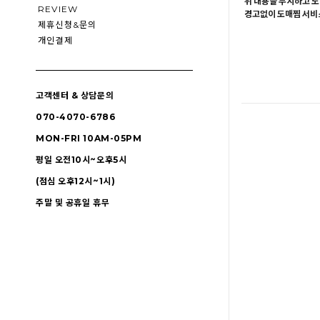
위 내용을 무시하고 도
REVIEW
경고없이 도매찜 서비스
제휴신청&문의
개인결제
고객센터 & 상담문의
070-4070-6786
MON-FRI 10AM-05PM
평일 오전10시~오후5시
(점심 오후12시~1시)
주말 및 공휴일 휴무