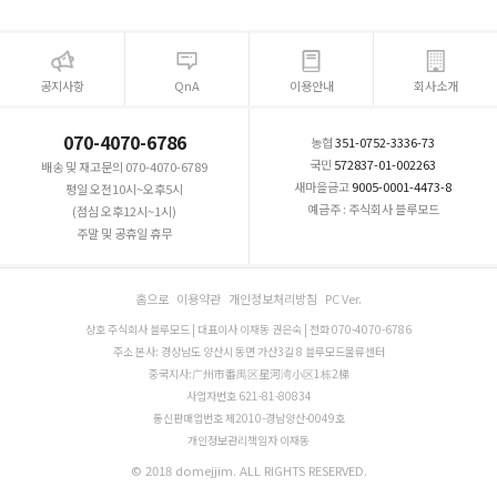
공지사항
QnA
이용안내
회사소개
070-4070-6786
농협
351-0752-3336-73
국민
572837-01-002263
배송 및 재고문의 070-4070-6789
새마을금고
9005-0001-4473-8
평일 오전10시~오후5시
예금주 : 주식회사 블루모드
(점심 오후12시~1시)
주말 및 공휴일 휴무
홈으로
이용약관
개인정보처리방침
PC Ver.
상호 주식회사 블루모드 | 대표이사 이재동 권은숙 | 전화 070-4070-6786
주소 본사: 경상남도 양산시 동면 가산3길 8 블루모드물류센터
중국지사:广州市番禺区星河湾小区1栋2梯
사업자번호 621-81-80834
통신판매업번호 제2010-경남양산-0049호
개인정보관리책임자 이재동
© 2018 domejjim. ALL RIGHTS RESERVED.