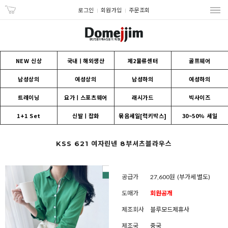
로그인
회원가입
주문조회
NEW 신상
국내ㅣ해외생산
제2물류센터
골프웨어
남성상의
여성상의
남성하의
여성하의
트레이닝
요가ㅣ스포츠웨어
래시가드
빅사이즈
1+1 Set
신발ㅣ잡화
묶음세일[럭키박스]
30~50% 세일
KSS 621 여자린넨 8부셔츠블라우스
공급가
27,600원
(부가세 별도)
도매가
회원공개
제조회사
블루모드제휴사
제조국
중국