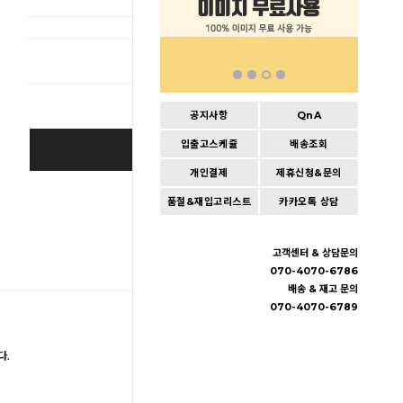
총 상품 
공지사항
QnA
입출고스케쥴
배송조회
BUY IT NOW
개인결제
제휴신청&문의
Cart
|
Wishlist
품절&재입고리스트
카카오톡 상담
고객센터 & 상담문의
070-4070-6786
배송 & 재고 문의
070-4070-6789
다.