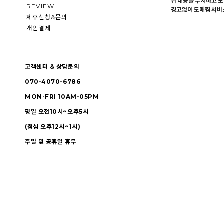
위 내용을 무시하고 도
REVIEW
경고없이 도매찜 서비스
제휴신청&문의
개인결제
고객센터 & 상담문의
070-4070-6786
MON-FRI 10AM-05PM
평일 오전10시~오후5시
(점심 오후12시~1시)
주말 및 공휴일 휴무