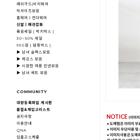
래쉬가드|비치웨어
빅사이즈모음
홈웨어ㅣ언더웨어
신발ㅣ패션잡화
묶음세일 [ 럭키박스 ]
30~50% 세일
990원 [ 덤핑박스 ]
▶ 남녀 슬랙스모음
▶ 레깅스 모음
▶ 시원한 여름 린넨모음
▶ 남녀 세트 모음
COMMUNITY
대량등록파일 게시판
품절&재입고리스트
NOTICE
공지사항
(이미지
이용안내
• 도매찜은 이미지 무
• 이미지 무단사용 및
QNA
• 이미지사용은 도매
입출고스케쥴