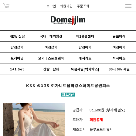
로그인
회원가입
주문조회
NEW 신상
국내ㅣ해외생산
제2물류센터
골프웨어
남성상의
여성상의
남성하의
여성하의
트레이닝
요가ㅣ스포츠웨어
래시가드
빅사이즈
1+1 Set
신발ㅣ잡화
묶음세일[럭키박스]
30~50% 세일
KSS 6035 여자니트탑바캉스화이트롱원피스
공급가
31,600원
(부가세 별도)
도매가
회원공개
제조회사
블루모드제휴사