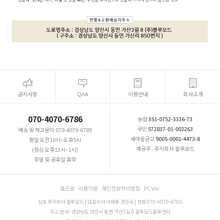
공지사항
QnA
이용안내
회사소개
070-4070-6786
농협
351-0752-3336-73
국민
572837-01-002263
배송 및 재고문의 070-4070-6789
새마을금고
9005-0001-4473-8
평일 오전10시~오후5시
예금주 : 주식회사 블루모드
(점심 오후12시~1시)
주말 및 공휴일 휴무
홈으로
이용약관
개인정보처리방침
PC Ver.
상호 주식회사 블루모드 | 대표이사 이재동 권은숙 | 전화 070-4070-6786
주소 본사: 경상남도 양산시 동면 가산3길 8 블루모드물류센터