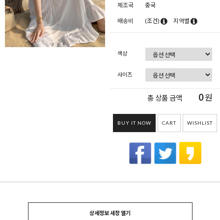
제조국
중국
배송비
(조건)
지역별
색상
사이즈
0
원
총 상품 금액
BUY IT NOW
CART
WISHLIST
상세정보 새창 열기