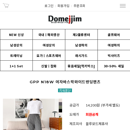
로그인
회원가입
주문조회
NEW 신상
국내ㅣ해외생산
제2물류센터
골프웨어
남성상의
여성상의
남성하의
여성하의
트레이닝
요가ㅣ스포츠웨어
래시가드
빅사이즈
1+1 Set
신발ㅣ잡화
묶음세일[럭키박스]
30~50% 세일
GPP N18W 여자바스락와이드밴딩팬츠
공급가
14,200원
(부가세 별도)
도매가
회원공개
제조회사
블루모드제휴사