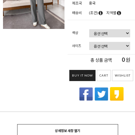
제조국
중국
배송비
(조건)
지역별
색상
사이즈
0
원
총 상품 금액
BUY IT NOW
CART
WISHLIST
상세정보 새창 열기