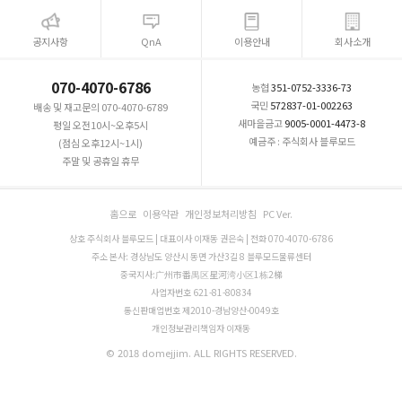
공지사항
QnA
이용안내
회사소개
070-4070-6786
농협
351-0752-3336-73
국민
572837-01-002263
배송 및 재고문의 070-4070-6789
새마을금고
9005-0001-4473-8
평일 오전10시~오후5시
예금주 : 주식회사 블루모드
(점심 오후12시~1시)
주말 및 공휴일 휴무
홈으로
이용약관
개인정보처리방침
PC Ver.
상호 주식회사 블루모드 | 대표이사 이재동 권은숙 | 전화 070-4070-6786
주소 본사: 경상남도 양산시 동면 가산3길 8 블루모드물류센터
중국지사:广州市番禺区星河湾小区1栋2梯
사업자번호 621-81-80834
통신판매업번호 제2010-경남양산-0049호
개인정보관리책임자 이재동
© 2018 domejjim. ALL RIGHTS RESERVED.