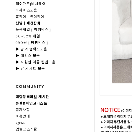
래쉬가드|비치웨어
빅사이즈모음
홈웨어ㅣ언더웨어
신발ㅣ패션잡화
묶음세일 [ 럭키박스 ]
30~50% 세일
990원 [ 덤핑박스 ]
▶ 남녀 슬랙스모음
▶ 레깅스 모음
▶ 시원한 여름 린넨모음
▶ 남녀 세트 모음
COMMUNITY
대량등록파일 게시판
품절&재입고리스트
NOTICE
공지사항
(이미지
이용안내
• 도매찜은 이미지 무
• 이미지 무단사용 및
QNA
• 이미지사용은 도매
입출고스케쥴