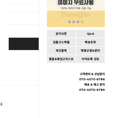
총 상품 
공지사항
QnA
입출고스케쥴
배송조회
BUY IT NOW
개인결제
제휴신청&문의
Cart
|
Wishlist
품절&재입고리스트
카카오톡 상담
고객센터 & 상담문의
070-4070-6786
배송 & 재고 문의
070-4070-6789
다.