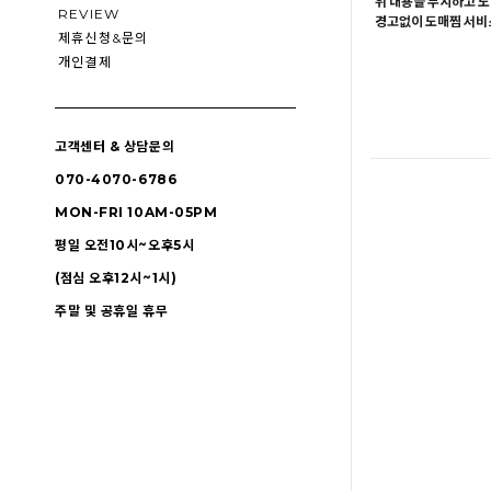
위 내용을 무시하고 도
REVIEW
경고없이 도매찜 서비스
제휴신청&문의
개인결제
고객센터 & 상담문의
070-4070-6786
MON-FRI 10AM-05PM
평일 오전10시~오후5시
(점심 오후12시~1시)
주말 및 공휴일 휴무