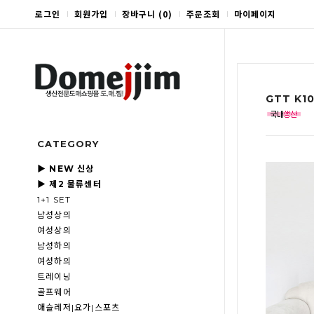
로그인
회원가입
장바구니
(
0
)
주문조회
마이페이지
GTT K
CATEGORY
▶ NEW 신상
▶ 제2 물류센터
1+1 SET
남성상의
여성상의
남성하의
여성하의
트레이닝
골프웨어
애슬레저|요가|스포츠