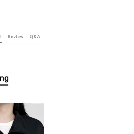
l
Review
Q&A