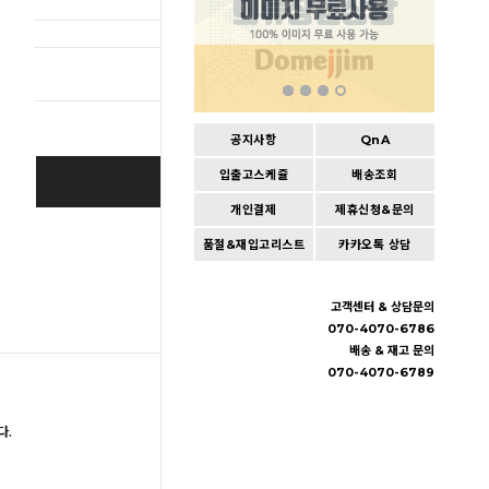
총 상품 
공지사항
QnA
입출고스케쥴
배송조회
BUY IT NOW
개인결제
제휴신청&문의
Cart
|
Wishlist
품절&재입고리스트
카카오톡 상담
고객센터 & 상담문의
070-4070-6786
배송 & 재고 문의
070-4070-6789
다.