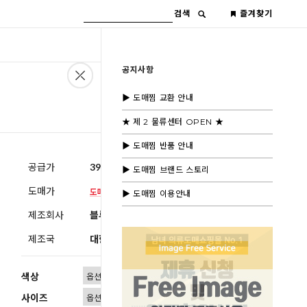
검색
즐겨찾기
공지사항
▶ 도매찜 교환 안내
★ 제 2 물류센터 OPEN ★
▶ 도매찜 반품 안내
공급가
39,600원
(부가세별도)
▶ 도매찜 브랜드 스토리
도매가
▶ 도매찜 이용안내
제조회사
블루모드제휴사
제조국
대한민국
색상
사이즈