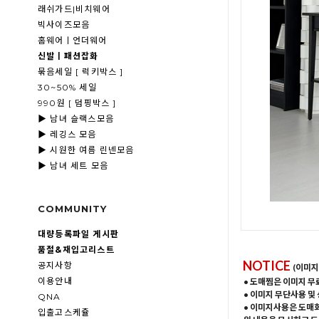
래쉬가드|비치웨어
빅사이즈모음
홈웨어ㅣ언더웨어
신발ㅣ패션잡화
묶음세일 [ 럭키박스 ]
30~50% 세일
990원 [ 덤핑박스 ]
▶ 남녀 슬랙스모음
▶ 레깅스 모음
▶ 시원한 여름 린넨모음
▶ 남녀 세트 모음
COMMUNITY
대량등록파일 게시판
품절&재입고리스트
NOTICE
공지사항
(이미지
이용안내
• 도매찜은 이미지 무
• 이미지 무단사용 및
QNA
• 이미지사용은 도매
입출고스케쥴