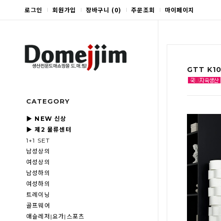
로그인
회원가입
장바구니
(
0
)
주문조회
마이페이지
GTT K
CATEGORY
▶ NEW 신상
▶ 제2 물류센터
1+1 SET
남성상의
여성상의
남성하의
여성하의
트레이닝
골프웨어
애슬레저|요가|스포츠