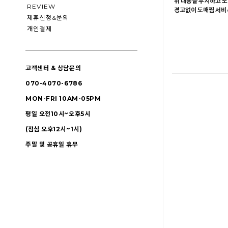
위 내용을 무시하고 도
REVIEW
경고없이 도매찜 서비스
제휴신청&문의
개인결제
고객센터 & 상담문의
070-4070-6786
MON-FRI 10AM-05PM
평일 오전10시~오후5시
(점심 오후12시~1시)
주말 및 공휴일 휴무