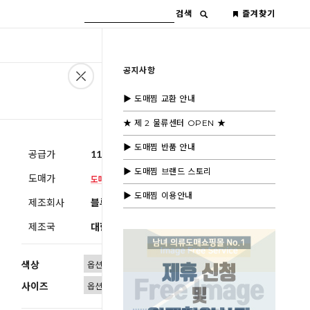
검색
즐겨찾기
공지사항
▶ 도매찜 교환 안내
★ 제 2 물류센터 OPEN ★
▶ 도매찜 반품 안내
공급가
11,600원
(부가세별도)
▶ 도매찜 브랜드 스토리
도매가
▶ 도매찜 이용안내
제조회사
블루모드제휴사
제조국
대한민국
색상
사이즈