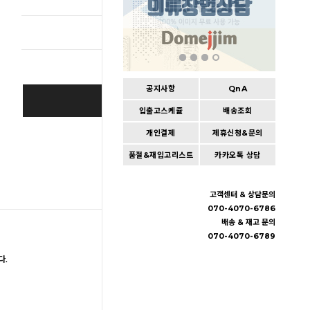
총 상품 
공지사항
QnA
BUY IT NOW
입출고스케쥴
배송조회
개인결제
제휴신청&문의
Cart
|
Wishlist
품절&재입고리스트
카카오톡 상담
고객센터 & 상담문의
070-4070-6786
배송 & 재고 문의
070-4070-6789
다.