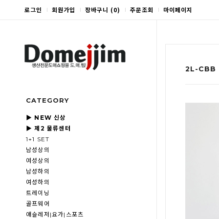
로그인
회원가입
장바구니
(
0
)
주문조회
마이페이지
2L-CB
CATEGORY
▶ NEW 신상
▶ 제2 물류센터
1+1 SET
남성상의
여성상의
남성하의
여성하의
트레이닝
골프웨어
애슬레저|요가|스포츠