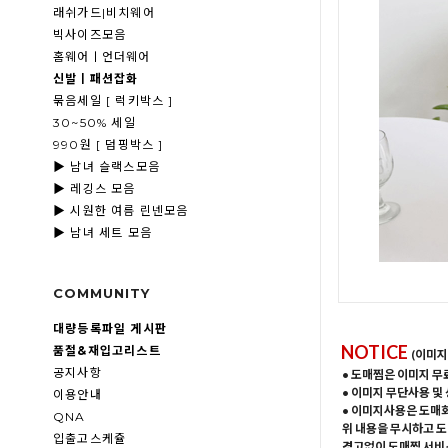
래쉬가드|비치웨어
빅사이즈모음
홈웨어ㅣ언더웨어
신발ㅣ패션잡화
묶음세일 [ 럭키박스 ]
30~50% 세일
990원 [ 덤핑박스 ]
▶ 남녀 슬랙스모음
▶ 레깅스 모음
▶ 시원한 여름 린넨모음
▶ 남녀 세트 모음
COMMUNITY
대량등록파일 게시판
NOTICE
품절&재입고리스트
(이미지
공지사항
• 도매찜은 이미지 무
• 이미지 무단사용 및
이용안내
• 이미지사용은 도매
QNA
위 내용을 무시하고 도
입출고스케쥴
경고없이 도매찜 서비스