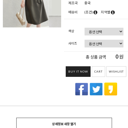
제조국
중국
배송비
(조건)
지역별
색상
사이즈
0
원
총 상품 금액
BUY IT NOW
CART
WISHLIST
상세정보 새창 열기