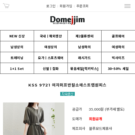
로그인
회원가입
주문조회
NEW 신상
국내ㅣ해외생산
제2물류센터
골프웨어
남성상의
여성상의
남성하의
여성하의
트레이닝
요가ㅣ스포츠웨어
래시가드
빅사이즈
1+1 Set
신발ㅣ잡화
묶음세일[럭키박스]
30~50% 세일
KSS 9721 여자퍼프반팔소매스트랩원피스
공급가
35,000원
(부가세 별도)
도매가
회원공개
제조회사
블루모드제휴사