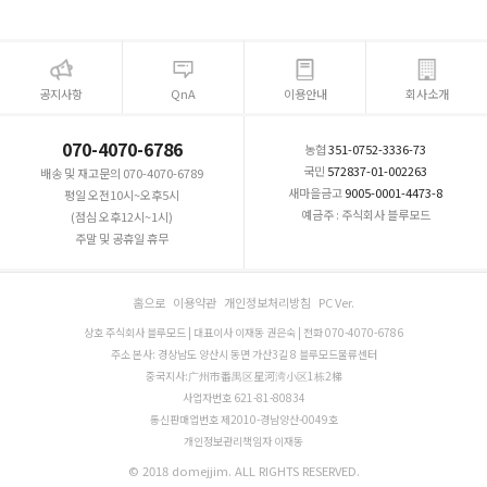
공지사항
QnA
이용안내
회사소개
070-4070-6786
농협
351-0752-3336-73
국민
572837-01-002263
배송 및 재고문의 070-4070-6789
새마을금고
9005-0001-4473-8
평일 오전10시~오후5시
예금주 : 주식회사 블루모드
(점심 오후12시~1시)
주말 및 공휴일 휴무
홈으로
이용약관
개인정보처리방침
PC Ver.
상호 주식회사 블루모드 | 대표이사 이재동 권은숙 | 전화 070-4070-6786
주소 본사: 경상남도 양산시 동면 가산3길 8 블루모드물류센터
중국지사:广州市番禺区星河湾小区1栋2梯
사업자번호 621-81-80834
통신판매업번호 제2010-경남양산-0049호
개인정보관리책임자 이재동
© 2018 domejjim. ALL RIGHTS RESERVED.