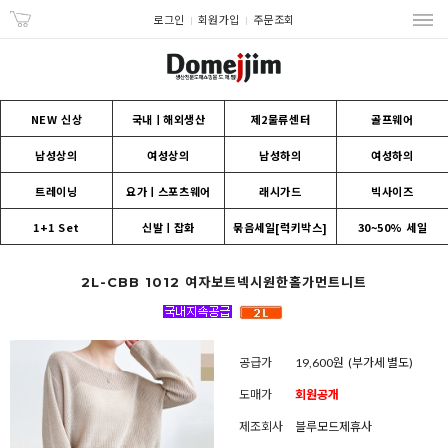
로그인
회원가입
주문조회
NEW 신상
국내ㅣ해외생산
제2물류센터
골프웨어
남성상의
여성상의
남성하의
여성하의
트레이닝
요가ㅣ스포츠웨어
래시가드
빅사이즈
1+1 Set
신발ㅣ잡화
묶음세일[럭키박스]
30~50% 세일
2L-CBB 1012 여자보트넥시원한홀가먼트니트
공급가
19,600원
(부가세 별도)
도매가
회원공개
제조회사
블루모드제휴사