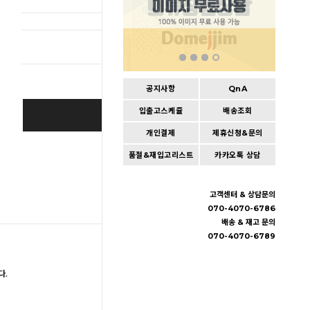
총 상품 
공지사항
QnA
입출고스케쥴
배송조회
BUY IT NOW
개인결제
제휴신청&문의
Cart
|
Wishlist
품절&재입고리스트
카카오톡 상담
고객센터 & 상담문의
070-4070-6786
배송 & 재고 문의
070-4070-6789
다.