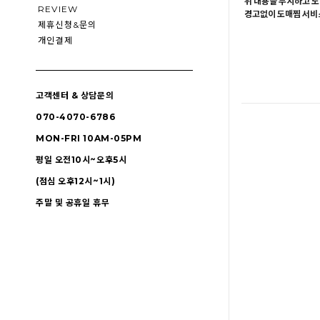
위 내용을 무시하고 도
REVIEW
경고없이 도매찜 서비스
제휴신청&문의
개인결제
고객센터 & 상담문의
070-4070-6786
MON-FRI 10AM-05PM
평일 오전10시~오후5시
(점심 오후12시~1시)
주말 및 공휴일 휴무