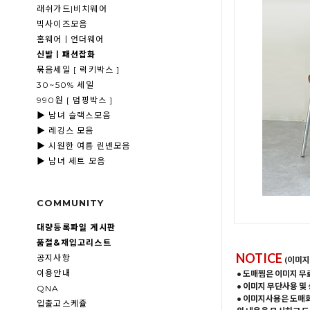
래쉬가드|비치웨어
빅사이즈모음
홈웨어ㅣ언더웨어
신발ㅣ패션잡화
묶음세일 [ 럭키박스 ]
30~50% 세일
990원 [ 덤핑박스 ]
▶ 남녀 슬랙스모음
▶ 레깅스 모음
▶ 시원한 여름 린넨모음
▶ 남녀 세트 모음
COMMUNITY
대량등록파일 게시판
품절&재입고리스트
NOTICE
공지사항
(이미지
이용안내
• 도매찜은 이미지 무
• 이미지 무단사용 및
QNA
• 이미지사용은 도매
입출고스케쥴