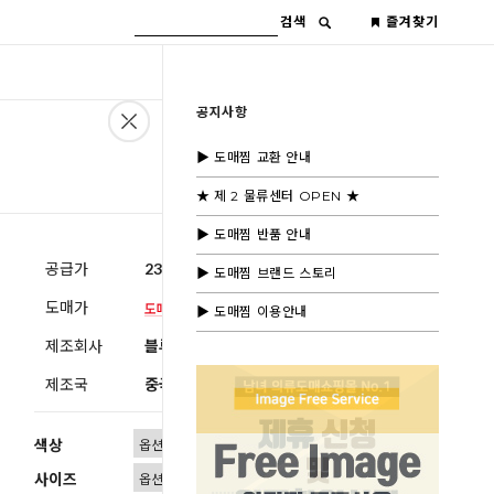
검색
즐겨찾기
공지사항
▶ 도매찜 교환 안내
★ 제 2 물류센터 OPEN ★
▶ 도매찜 반품 안내
공급가
23,600원
(부가세별도)
▶ 도매찜 브랜드 스토리
도매가
▶ 도매찜 이용안내
제조회사
블루모드제휴사
제조국
중국
색상
사이즈