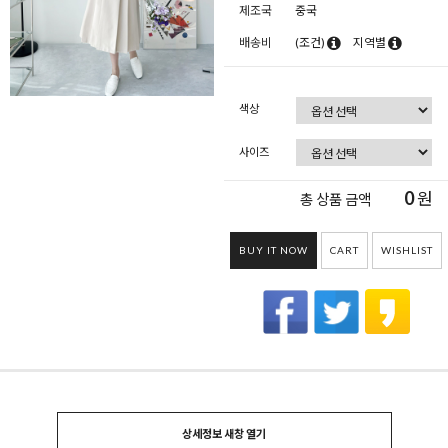
제조국
중국
배송비
(조건)
지역별
색상
사이즈
0
원
총 상품 금액
BUY IT NOW
CART
WISHLIST
상세정보 새창 열기