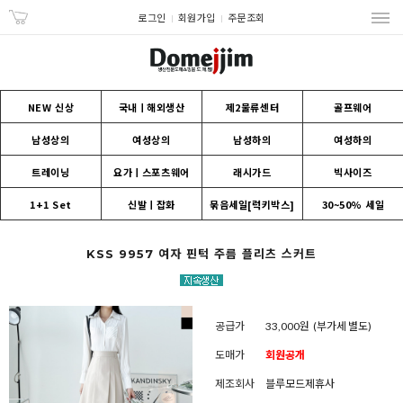
로그인
회원가입
주문조회
NEW 신상
국내ㅣ해외생산
제2물류센터
골프웨어
남성상의
여성상의
남성하의
여성하의
트레이닝
요가ㅣ스포츠웨어
래시가드
빅사이즈
1+1 Set
신발ㅣ잡화
묶음세일[럭키박스]
30~50% 세일
KSS 9957 여자 핀턱 주름 플리츠 스커트
공급가
33,000원
(부가세 별도)
도매가
회원공개
제조회사
블루모드제휴사