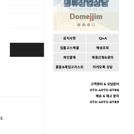
총 상품 
공지사항
QnA
입출고스케쥴
배송조회
BUY IT NOW
개인결제
제휴신청&문의
Cart
|
Wishlist
품절&재입고리스트
카카오톡 상담
고객센터 & 상담문의
070-4070-6786
배송 & 재고 문의
070-4070-6789
다.