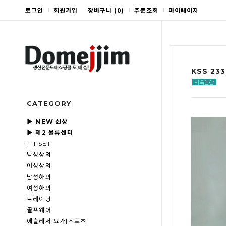
로그인
회원가입
장바구니
(
0
)
주문조회
마이페이지
KSS 2
CATEGORY
▶ NEW 신상
▶ 제2 물류센터
1+1 SET
남성상의
여성상의
남성하의
여성하의
트레이닝
골프웨어
애슬레저|요가|스포츠