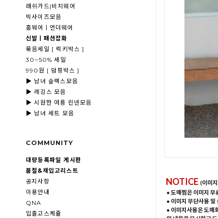
래쉬가드|비치웨어
빅사이즈모음
홈웨어ㅣ언더웨어
신발ㅣ패션잡화
묶음세일 [ 럭키박스 ]
30~50% 세일
990원 [ 덤핑박스 ]
▶ 남녀 슬랙스모음
▶ 레깅스 모음
▶ 시원한 여름 린넨모음
▶ 남녀 세트 모음
COMMUNITY
대량등록파일 게시판
품절&재입고리스트
NOTICE
공지사항
(이미지
이용안내
• 도매찜은 이미지 무
• 이미지 무단사용 및
QNA
• 이미지사용은 도매
입출고스케쥴