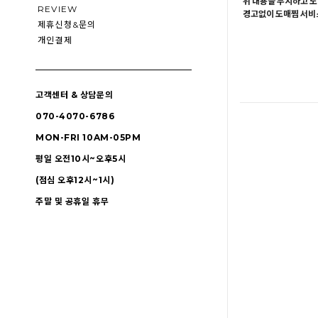
위 내용을 무시하고 도
REVIEW
경고없이 도매찜 서비스
제휴신청&문의
개인결제
고객센터 & 상담문의
070-4070-6786
MON-FRI 10AM-05PM
평일 오전10시~오후5시
(점심 오후12시~1시)
주말 및 공휴일 휴무