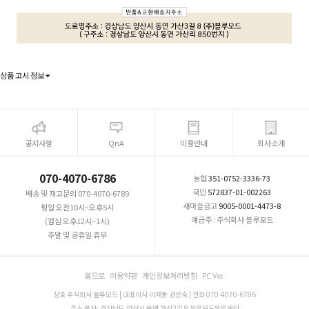
상품 고시 정보
공지사항
QnA
이용안내
회사소개
070-4070-6786
농협
351-0752-3336-73
국민
572837-01-002263
배송 및 재고문의 070-4070-6789
새마을금고
9005-0001-4473-8
평일 오전10시~오후5시
예금주 : 주식회사 블루모드
(점심 오후12시~1시)
주말 및 공휴일 휴무
홈으로
이용약관
개인정보처리방침
PC Ver.
상호 주식회사 블루모드 | 대표이사 이재동 권은숙 | 전화 070-4070-6786
주소 본사: 경상남도 양산시 동면 가산3길 8 블루모드물류센터