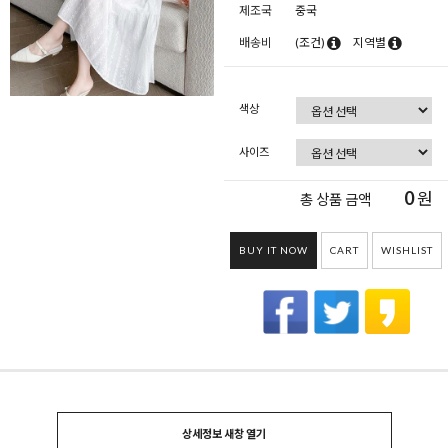
제조국
중국
배송비
(조건)
지역별
색상
사이즈
0
원
총 상품 금액
BUY IT NOW
CART
WISHLIST
상세정보 새창 열기