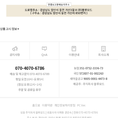
상품 고시 정보
공지사항
QnA
이용안내
회사소개
070-4070-6786
농협
351-0752-3336-73
국민
572837-01-002263
배송 및 재고문의 070-4070-6789
새마을금고
9005-0001-4473-8
평일 오전10시~오후5시
예금주 : 주식회사 블루모드
(점심 오후12시~1시)
주말 및 공휴일 휴무
홈으로
이용약관
개인정보처리방침
PC Ver.
상호 주식회사 블루모드 | 대표이사 이재동 권은숙 | 전화 070-4070-6786
주소 본사: 경상남도 양산시 동면 가산3길 8 블루모드물류센터