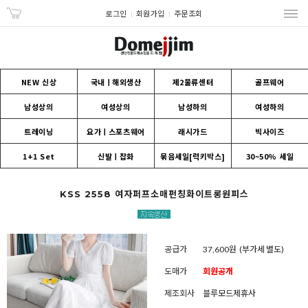
로그인
회원가입
주문조회
NEW 신상
국내ㅣ해외생산
제2물류센터
골프웨어
남성상의
여성상의
남성하의
여성하의
트레이닝
요가ㅣ스포츠웨어
래시가드
빅사이즈
1+1 Set
신발ㅣ잡화
묶음세일[럭키박스]
30~50% 세일
KSS 2558 여자퍼프소매펀칭화이트롱원피스
공급가
37,600원
(부가세 별도)
도매가
회원공개
제조회사
블루모드제휴사