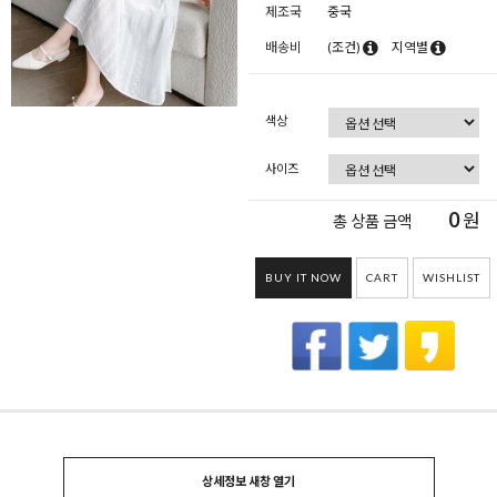
제조국
중국
배송비
(조건)
지역별
색상
사이즈
0
원
총 상품 금액
BUY IT NOW
CART
WISHLIST
상세정보 새창 열기