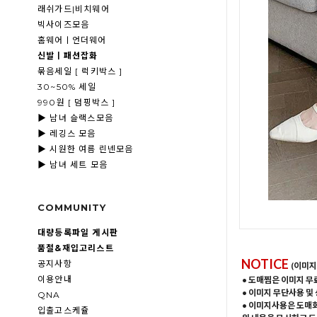
래쉬가드|비치웨어
빅사이즈모음
홈웨어ㅣ언더웨어
신발ㅣ패션잡화
묶음세일 [ 럭키박스 ]
30~50% 세일
990원 [ 덤핑박스 ]
▶ 남녀 슬랙스모음
▶ 레깅스 모음
▶ 시원한 여름 린넨모음
▶ 남녀 세트 모음
COMMUNITY
대량등록파일 게시판
품절&재입고리스트
NOTICE
공지사항
(이미지
이용안내
• 도매찜은 이미지 무
• 이미지 무단사용 및
QNA
• 이미지사용은 도매
입출고스케쥴