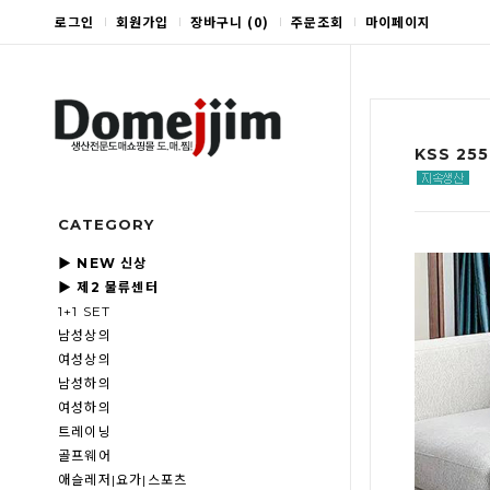
로그인
회원가입
장바구니
(
0
)
주문조회
마이페이지
KSS 2
CATEGORY
▶ NEW 신상
▶ 제2 물류센터
1+1 SET
남성상의
여성상의
남성하의
여성하의
트레이닝
골프웨어
애슬레저|요가|스포츠