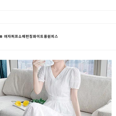
558 여자퍼프소매펀칭화이트롱원피스