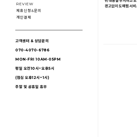
위 내용을 무시하고 도
REVIEW
경고없이 도매찜 서비스
제휴신청&문의
개인결제
고객센터 & 상담문의
070-4070-6786
MON-FRI 10AM-05PM
평일 오전10시~오후5시
(점심 오후12시~1시)
주말 및 공휴일 휴무