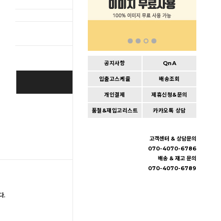
총 상품 
공지사항
QnA
입출고스케쥴
배송조회
BUY IT NOW
개인결제
제휴신청&문의
Cart
|
Wishlist
품절&재입고리스트
카카오톡 상담
고객센터 & 상담문의
070-4070-6786
배송 & 재고 문의
070-4070-6789
다.