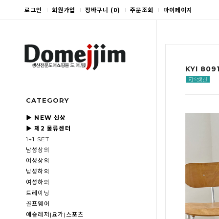
로그인
회원가입
장바구니
(
0
)
주문조회
마이페이지
KYI 8
CATEGORY
▶ NEW 신상
▶ 제2 물류센터
1+1 SET
남성상의
여성상의
남성하의
여성하의
트레이닝
골프웨어
애슬레저|요가|스포츠