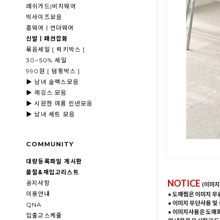
래쉬가드|비치웨어
빅사이즈모음
홈웨어ㅣ언더웨어
신발ㅣ패션잡화
묶음세일 [ 럭키박스 ]
30~50% 세일
990원 [ 덤핑박스 ]
▶ 남녀 슬랙스모음
▶ 레깅스 모음
▶ 시원한 여름 린넨모음
▶ 남녀 세트 모음
COMMUNITY
대량등록파일 게시판
품절&재입고리스트
NOTICE
공지사항
(이미지
이용안내
• 도매찜은 이미지 무
• 이미지 무단사용 및
QNA
• 이미지사용은 도매
입출고스케쥴