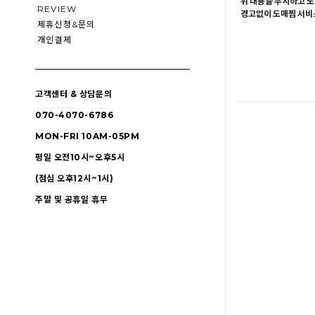
위 내용을 무시하고 도
REVIEW
경고없이 도매찜 서비스
제휴신청&문의
개인결제
고객센터 & 상담문의
070-4070-6786
MON-FRI 10AM-05PM
평일 오전10시~오후5시
(점심 오후12시~1시)
주말 및 공휴일 휴무