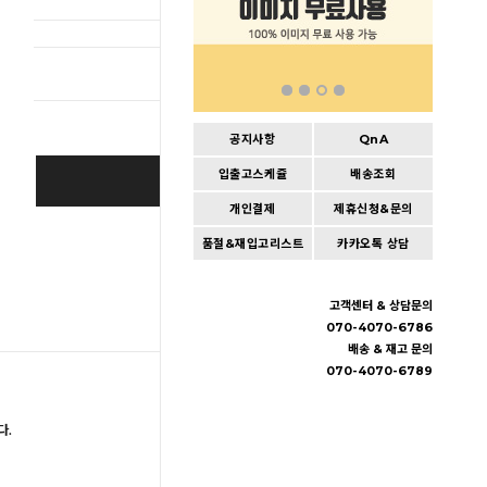
총 상품 
공지사항
QnA
입출고스케쥴
배송조회
BUY IT NOW
개인결제
제휴신청&문의
Cart
|
Wishlist
품절&재입고리스트
카카오톡 상담
고객센터 & 상담문의
070-4070-6786
배송 & 재고 문의
070-4070-6789
다.