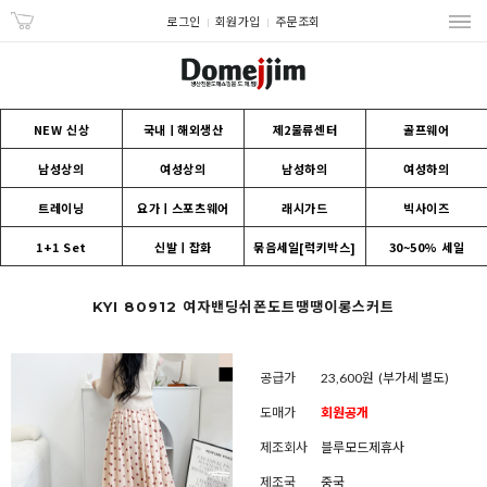
로그인
회원가입
주문조회
NEW 신상
국내ㅣ해외생산
제2물류센터
골프웨어
남성상의
여성상의
남성하의
여성하의
트레이닝
요가ㅣ스포츠웨어
래시가드
빅사이즈
1+1 Set
신발ㅣ잡화
묶음세일[럭키박스]
30~50% 세일
KYI 80912 여자밴딩쉬폰도트땡땡이롱스커트
공급가
23,600원
(부가세 별도)
도매가
회원공개
제조회사
블루모드제휴사
제조국
중국