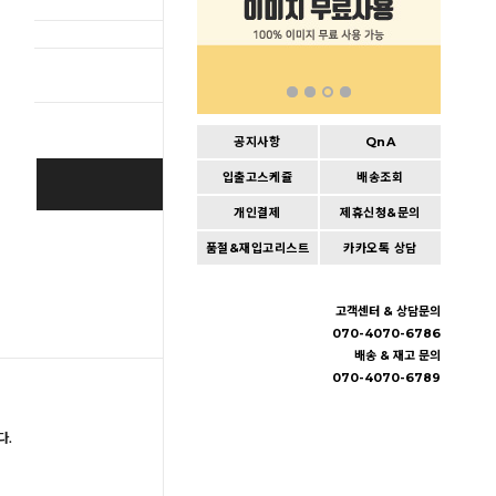
총 상품 
공지사항
QnA
입출고스케쥴
배송조회
BUY IT NOW
개인결제
제휴신청&문의
Cart
|
Wishlist
품절&재입고리스트
카카오톡 상담
고객센터 & 상담문의
070-4070-6786
배송 & 재고 문의
070-4070-6789
다.