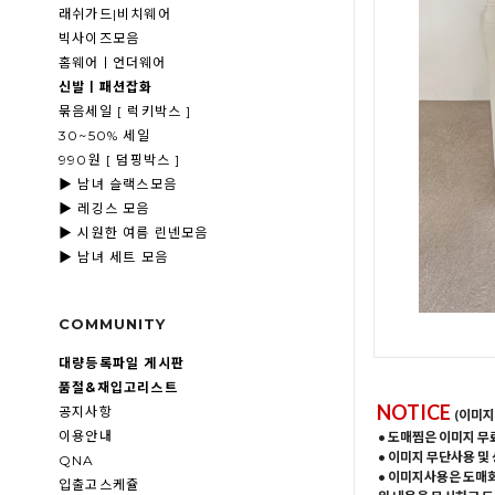
래쉬가드|비치웨어
빅사이즈모음
홈웨어ㅣ언더웨어
신발ㅣ패션잡화
묶음세일 [ 럭키박스 ]
30~50% 세일
990원 [ 덤핑박스 ]
▶ 남녀 슬랙스모음
▶ 레깅스 모음
▶ 시원한 여름 린넨모음
▶ 남녀 세트 모음
COMMUNITY
대량등록파일 게시판
품절&재입고리스트
NOTICE
공지사항
(이미지
이용안내
• 도매찜은 이미지 무
• 이미지 무단사용 및
QNA
• 이미지사용은 도매
입출고스케쥴