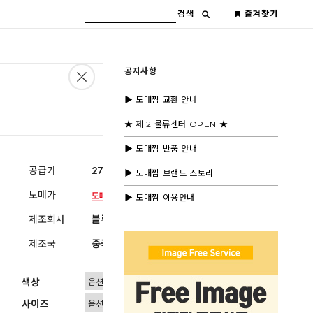
검색
즐겨찾기
공지사항
▶ 도매찜 교환 안내
★ 제 2 물류센터 OPEN ★
▶ 도매찜 반품 안내
공급가
27,600원
(부가세별도)
▶ 도매찜 브랜드 스토리
도매가
▶ 도매찜 이용안내
제조회사
블루모드제휴사
제조국
중국
색상
사이즈