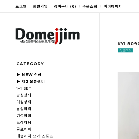
로그인
회원가입
장바구니
(
0
)
주문조회
마이페이지
KYI 8
CATEGORY
▶ NEW 신상
▶ 제2 물류센터
1+1 SET
남성상의
여성상의
남성하의
여성하의
트레이닝
골프웨어
애슬레저|요가|스포츠