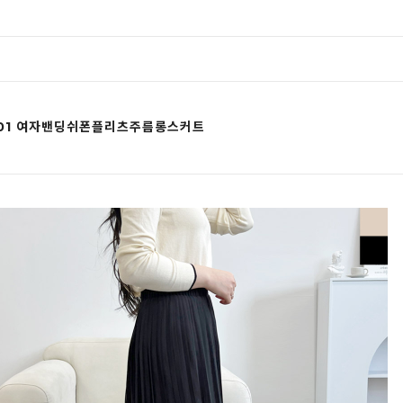
0901 여자밴딩쉬폰플리츠주름롱스커트