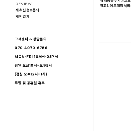
위 내용을 무시하고 도
REVIEW
경고없이 도매찜 서비스
제휴신청&문의
개인결제
고객센터 & 상담문의
070-4070-6786
MON-FRI 10AM-05PM
평일 오전10시~오후5시
(점심 오후12시~1시)
주말 및 공휴일 휴무