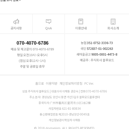
공지사항
QnA
이용안내
회사소개
070-4070-6786
농협
351-0752-3336-73
국민
572837-01-002263
배송 및 재고문의 070-4070-6789
새마을금고
9005-0001-4473-8
평일 오전10시~오후5시
예금주 : 주식회사 블루모드
(점심 오후12시~1시)
주말 및 공휴일 휴무
홈으로
이용약관
개인정보처리방침
PC Ver.
상호 주식회사 블루모드 | 대표이사 이재동 권은숙 | 전화 070-4070-6786
주소 본사: 경상남도 양산시 동면 가산3길 8 블루모드물류센터
중국지사:广州市番禺区星河湾小区1栋2梯
사업자번호 621-81-80834
통신판매업번호 제2010-경남양산-0049호
개인정보관리책임자 이재동
© 2018 domejjim. ALL RIGHTS RESERVED.