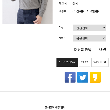
제조국
중국
배송비
(조건)
지역별
색상
사이즈
0
원
총 상품 금액
BUY IT NOW
CART
WISHLIST
상세정보 새창 열기