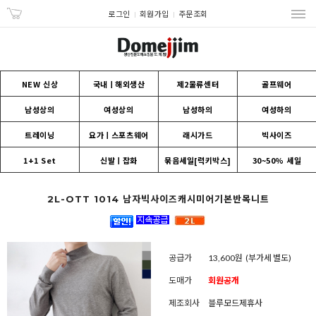
로그인
회원가입
주문조회
NEW 신상
국내ㅣ해외생산
제2물류센터
골프웨어
남성상의
여성상의
남성하의
여성하의
트레이닝
요가ㅣ스포츠웨어
래시가드
빅사이즈
1+1 Set
신발ㅣ잡화
묶음세일[럭키박스]
30~50% 세일
2L-OTT 1014 남자빅사이즈캐시미어기본반목니트
공급가
13,600원
(부가세 별도)
도매가
회원공개
제조회사
블루모드제휴사