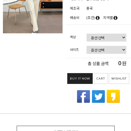
제조국
중국
배송비
(조건)
지역별
색상
사이즈
0
원
총 상품 금액
BUY IT NOW
CART
WISHLIST