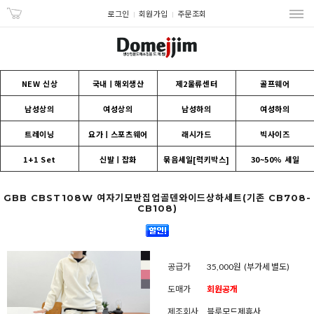
로그인
회원가입
주문조회
NEW 신상
국내ㅣ해외생산
제2물류센터
골프웨어
남성상의
여성상의
남성하의
여성하의
트레이닝
요가ㅣ스포츠웨어
래시가드
빅사이즈
1+1 Set
신발ㅣ잡화
묶음세일[럭키박스]
30~50% 세일
GBB CBST108W 여자기모반집업골덴와이드상하세트(기존 CB708-
CB108)
공급가
35,000원
(부가세 별도)
도매가
회원공개
제조회사
블루모드제휴사