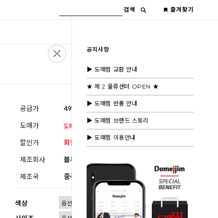
검색
즐겨찾기
공지사항
▶ 도매찜 교환 안내
★ 제 2 물류센터 OPEN ★
▶ 도매찜 반품 안내
공급가
49,000원
(부가세별도)
▶ 도매찜 브랜드 스토리
도매가
▶ 도매찜 이용안내
할인가
회원공개
제조회사
블루모드수입
제조국
중국
색상