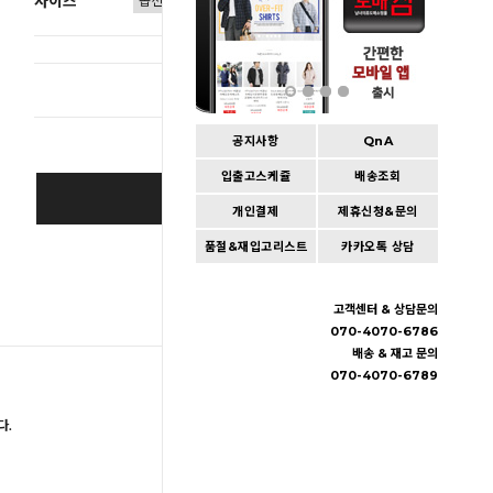
사이즈
총 상품 
공지사항
QnA
입출고스케쥴
배송조회
SOLD OUT
개인결제
제휴신청&문의
품절&재입고리스트
카카오톡 상담
Wishlist
고객센터 & 상담문의
070-4070-6786
배송 & 재고 문의
070-4070-6789
다.