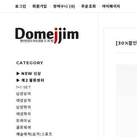
로그인
회원가입
장바구니
(
0
)
주문조회
마이페이지
[30%할인
CATEGORY
▶ NEW 신상
▶ 제2 물류센터
1+1 SET
남성상의
여성상의
남성하의
여성하의
트레이닝
골프웨어
애슬레저|요가|스포츠