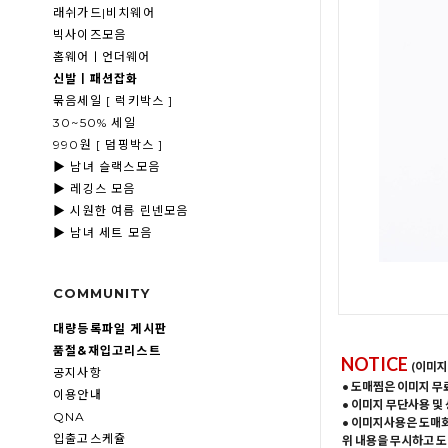
래쉬가드|비치웨어
빅사이즈모음
홈웨어ㅣ언더웨어
신발ㅣ패션잡화
묶음세일 [ 럭키박스 ]
30~50% 세일
990원 [ 덤핑박스 ]
▶ 남녀 슬랙스모음
▶ 레깅스 모음
▶ 시원한 여름 린넨모음
▶ 남녀 세트 모음
COMMUNITY
대량등록파일 게시판
품절&재입고리스트
NOTICE
(이미지
공지사항
• 도매찜은 이미지 무
이용안내
• 이미지 무단사용 및
QNA
• 이미지사용은 도매
입출고스케쥴
위 내용을 무시하고 도