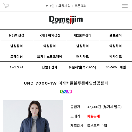
로그인
회원가입
주문조회
NEW 신상
국내ㅣ해외생산
제2물류센터
골프웨어
남성상의
여성상의
남성하의
여성하의
트레이닝
요가ㅣ스포츠웨어
래시가드
빅사이즈
1+1 Set
신발ㅣ잡화
묶음세일[럭키박스]
30~50% 세일
UND 7000-1W 여자커플블루종패딩항공점퍼
공급가
37,600원
(부가세 별도)
도매가
회원공개
제조회사
블루모드 수입