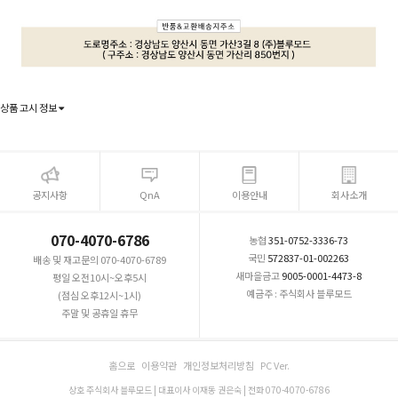
상품 고시 정보
공지사항
QnA
이용안내
회사소개
070-4070-6786
농협
351-0752-3336-73
국민
572837-01-002263
배송 및 재고문의 070-4070-6789
새마을금고
9005-0001-4473-8
평일 오전10시~오후5시
예금주 : 주식회사 블루모드
(점심 오후12시~1시)
주말 및 공휴일 휴무
홈으로
이용약관
개인정보처리방침
PC Ver.
상호 주식회사 블루모드 | 대표이사 이재동 권은숙 | 전화 070-4070-6786