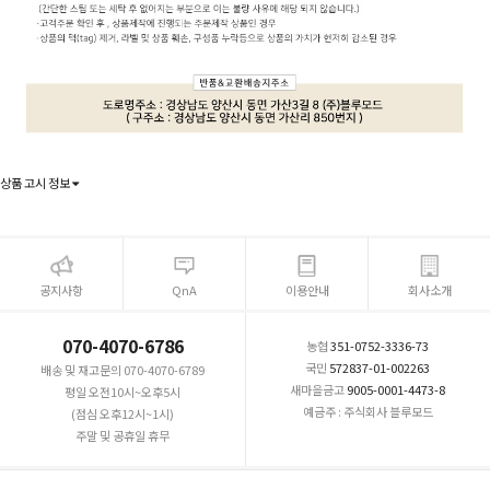
상품 고시 정보
공지사항
QnA
이용안내
회사소개
070-4070-6786
농협
351-0752-3336-73
국민
572837-01-002263
배송 및 재고문의 070-4070-6789
새마을금고
9005-0001-4473-8
평일 오전10시~오후5시
예금주 : 주식회사 블루모드
(점심 오후12시~1시)
주말 및 공휴일 휴무