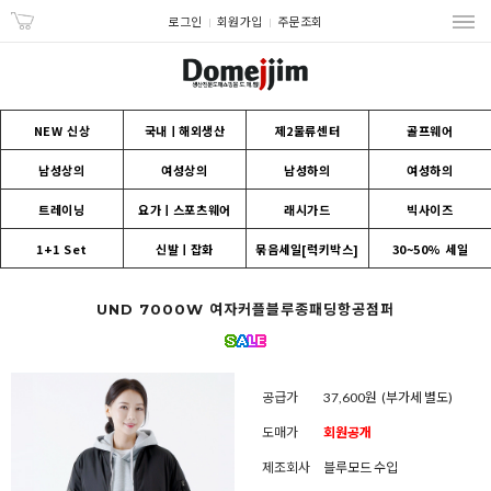
로그인
회원가입
주문조회
NEW 신상
국내ㅣ해외생산
제2물류센터
골프웨어
남성상의
여성상의
남성하의
여성하의
트레이닝
요가ㅣ스포츠웨어
래시가드
빅사이즈
1+1 Set
신발ㅣ잡화
묶음세일[럭키박스]
30~50% 세일
UND 7000W 여자커플블루종패딩항공점퍼
공급가
37,600원
(부가세 별도)
도매가
회원공개
제조회사
블루모드 수입