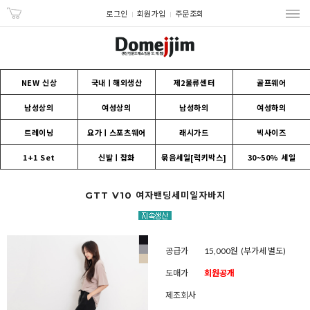
로그인
회원가입
주문조회
NEW 신상
국내ㅣ해외생산
제2물류센터
골프웨어
남성상의
여성상의
남성하의
여성하의
트레이닝
요가ㅣ스포츠웨어
래시가드
빅사이즈
1+1 Set
신발ㅣ잡화
묶음세일[럭키박스]
30~50% 세일
GTT V10 여자밴딩세미일자바지
공급가
15,000원
(부가세 별도)
도매가
회원공개
제조회사