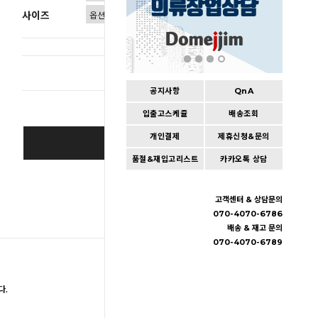
사이즈
총 상품 
공지사항
QnA
입출고스케쥴
배송조회
개인결제
제휴신청&문의
BUY IT NOW
품절&재입고리스트
카카오톡 상담
Cart
|
Wishlist
고객센터 & 상담문의
070-4070-6786
배송 & 재고 문의
070-4070-6789
다.