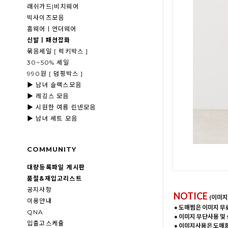
래쉬가드|비치웨어
빅사이즈모음
홈웨어ㅣ언더웨어
신발ㅣ패션잡화
묶음세일 [ 럭키박스 ]
30~50% 세일
990원 [ 덤핑박스 ]
▶ 남녀 슬랙스모음
▶ 레깅스 모음
▶ 시원한 여름 린넨모음
▶ 남녀 세트 모음
COMMUNITY
대량등록파일 게시판
품절&재입고리스트
공지사항
NOTICE
(이미지
이용안내
• 도매찜은 이미지 무
QNA
• 이미지 무단사용 및
입출고스케쥴
• 이미지사용은 도매