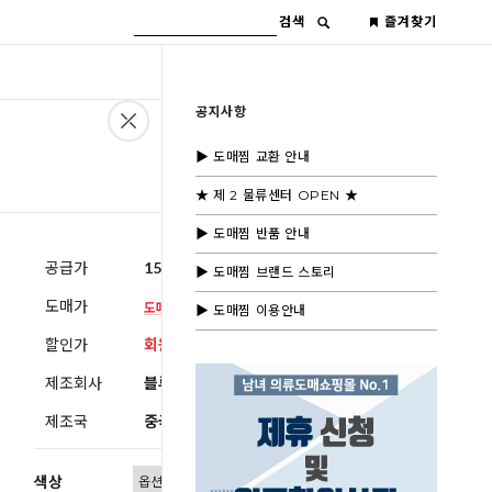
검색
즐겨찾기
공지사항
▶ 도매찜 교환 안내
★ 제 2 물류센터 OPEN ★
▶ 도매찜 반품 안내
공급가
15,000원
(부가세별도)
▶ 도매찜 브랜드 스토리
도매가
▶ 도매찜 이용안내
할인가
회원공개
제조회사
블루모드제휴사
제조국
중국
색상