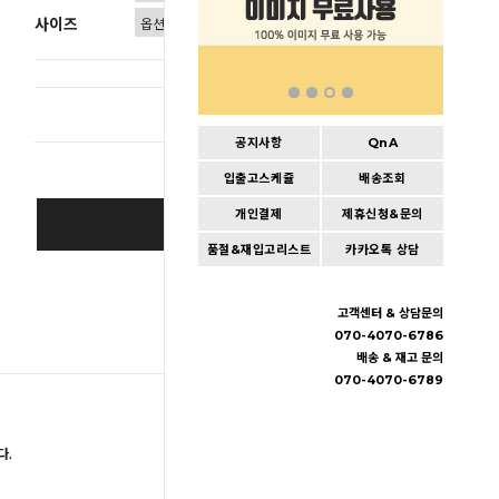
사이즈
총 상품 
공지사항
QnA
입출고스케쥴
배송조회
개인결제
제휴신청&문의
SOLD OUT
품절&재입고리스트
카카오톡 상담
Wishlist
고객센터 & 상담문의
070-4070-6786
배송 & 재고 문의
070-4070-6789
다.