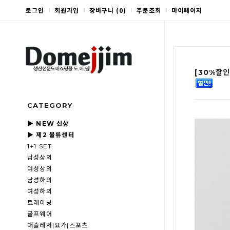
로그인
회원가입
장바구니
(
0
)
주문조회
마이페이지
[30%할인
CATEGORY
▶ NEW 신상
▶ 제2 물류센터
1+1 SET
남성상의
여성상의
남성하의
여성하의
트레이닝
골프웨어
애슬레저|요가|스포츠