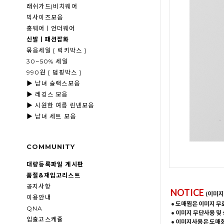
래쉬가드|비치웨어
빅사이즈모음
홈웨어ㅣ언더웨어
신발ㅣ패션잡화
묶음세일 [ 럭키박스 ]
30~50% 세일
990원 [ 덤핑박스 ]
▶ 남녀 슬랙스모음
▶ 레깅스 모음
▶ 시원한 여름 린넨모음
▶ 남녀 세트 모음
COMMUNITY
대량등록파일 게시판
품절&재입고리스트
공지사항
NOTICE
(이미지
이용안내
• 도매찜은 이미지 무
QNA
• 이미지 무단사용 및
입출고스케쥴
• 이미지사용은 도매