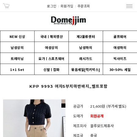
로그인
회원가입
주문조회
NEW 신상
국내ㅣ해외생산
제2물류센터
골프웨어
남성상의
여성상의
남성하의
여성하의
트레이닝
요가ㅣ스포츠웨어
래시가드
빅사이즈
1+1 Set
신발ㅣ잡화
묶음세일[럭키박스]
30~50% 세일
KPP 9993 여자5부치마반바지_벨트포함
공급가
21,600원
(부가세 별도)
도매가
회원공개
제조회사
블루모드제휴사
제조국
중국