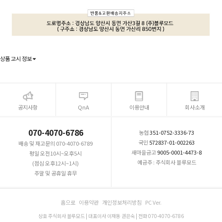
상품 고시 정보
공지사항
QnA
이용안내
회사소개
070-4070-6786
농협
351-0752-3336-73
국민
572837-01-002263
배송 및 재고문의 070-4070-6789
새마을금고
9005-0001-4473-8
평일 오전10시~오후5시
예금주 : 주식회사 블루모드
(점심 오후12시~1시)
주말 및 공휴일 휴무
홈으로
이용약관
개인정보처리방침
PC Ver.
상호 주식회사 블루모드 | 대표이사 이재동 권은숙 | 전화 070-4070-6786