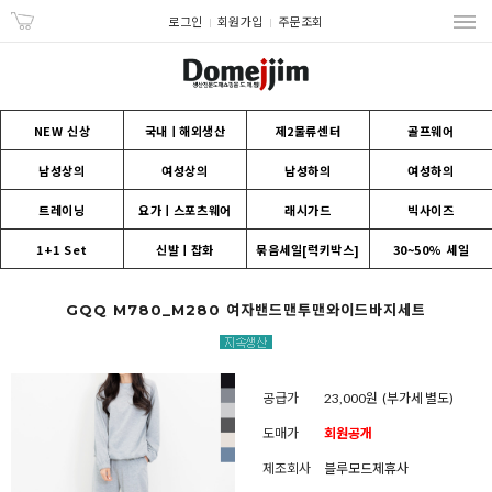
로그인
회원가입
주문조회
NEW 신상
국내ㅣ해외생산
제2물류센터
골프웨어
남성상의
여성상의
남성하의
여성하의
트레이닝
요가ㅣ스포츠웨어
래시가드
빅사이즈
1+1 Set
신발ㅣ잡화
묶음세일[럭키박스]
30~50% 세일
GQQ M780_M280 여자밴드맨투맨와이드바지세트
공급가
23,000원
(부가세 별도)
도매가
회원공개
제조회사
블루모드제휴사