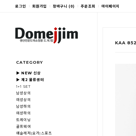
로그인
회원가입
장바구니
(
0
)
주문조회
마이페이지
KAA 8
CATEGORY
▶ NEW 신상
▶ 제2 물류센터
1+1 SET
남성상의
여성상의
남성하의
여성하의
트레이닝
골프웨어
애슬레저|요가|스포츠