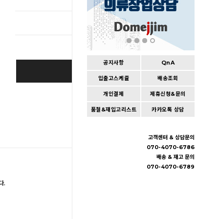
총 상품 
공지사항
QnA
SOLD OUT
입출고스케쥴
배송조회
개인결제
제휴신청&문의
Wishlist
품절&재입고리스트
카카오톡 상담
고객센터 & 상담문의
070-4070-6786
배송 & 재고 문의
070-4070-6789
다.