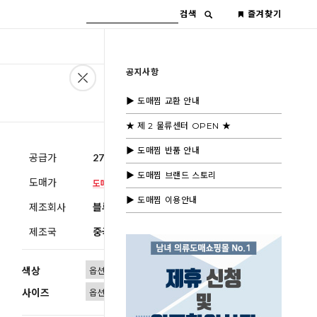
검색
즐겨찾기
공지사항
▶ 도매찜 교환 안내
★ 제 2 물류센터 OPEN ★
▶ 도매찜 반품 안내
공급가
27,600원
(부가세별도)
▶ 도매찜 브랜드 스토리
도매가
▶ 도매찜 이용안내
제조회사
블루모드제휴사
제조국
중국
색상
사이즈