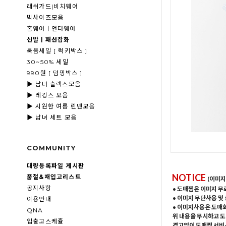
래쉬가드|비치웨어
빅사이즈모음
홈웨어ㅣ언더웨어
신발ㅣ패션잡화
묶음세일 [ 럭키박스 ]
30~50% 세일
990원 [ 덤핑박스 ]
▶ 남녀 슬랙스모음
▶ 레깅스 모음
▶ 시원한 여름 린넨모음
▶ 남녀 세트 모음
COMMUNITY
대량등록파일 게시판
NOTICE
품절&재입고리스트
(이미지
공지사항
• 도매찜은 이미지 무
• 이미지 무단사용 및
이용안내
• 이미지사용은 도매
QNA
위 내용을 무시하고 도
입출고스케쥴
경고없이 도매찜 서비스