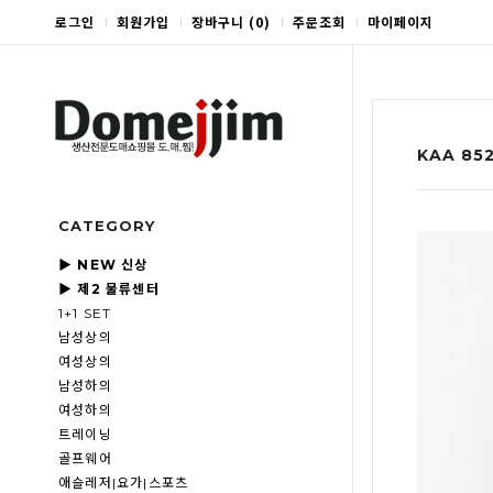
로그인
회원가입
장바구니
(
0
)
주문조회
마이페이지
KAA 8
CATEGORY
▶ NEW 신상
▶ 제2 물류센터
1+1 SET
남성상의
여성상의
남성하의
여성하의
트레이닝
골프웨어
애슬레저|요가|스포츠