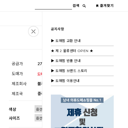
검색
즐겨찾기
공지사항
▶ 도매찜 교환 안내
★ 제 2 물류센터 OPEN ★
▶ 도매찜 반품 안내
공급가
27,600원
(부가세별도)
▶ 도매찜 브랜드 스토리
도매가
▶ 도매찜 이용안내
제조회사
블루모드제휴사
제조국
중국
색상
사이즈