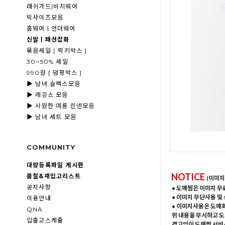
래쉬가드|비치웨어
빅사이즈모음
홈웨어ㅣ언더웨어
신발ㅣ패션잡화
묶음세일 [ 럭키박스 ]
30~50% 세일
990원 [ 덤핑박스 ]
▶ 남녀 슬랙스모음
▶ 레깅스 모음
▶ 시원한 여름 린넨모음
▶ 남녀 세트 모음
COMMUNITY
대량등록파일 게시판
NOTICE
품절&재입고리스트
(이미지
공지사항
• 도매찜은 이미지 무
• 이미지 무단사용 및
이용안내
• 이미지사용은 도매
QNA
위 내용을 무시하고 도
입출고스케쥴
경고없이 도매찜 서비스