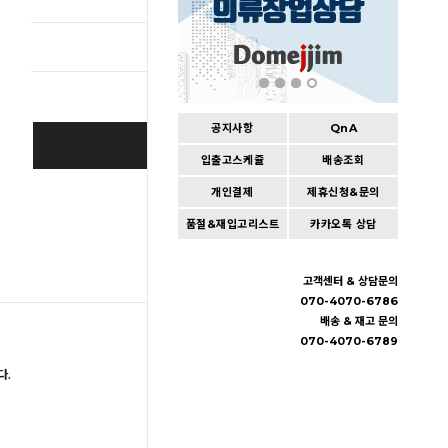
총 상품 
공지사항
QnA
SOLD OUT
입출고스케쥴
배송조회
개인결제
제휴신청&문의
Wishlist
품절&재입고리스트
카카오톡 상담
고객센터 & 상담문의
070-4070-6786
배송 & 재고 문의
070-4070-6789
다.