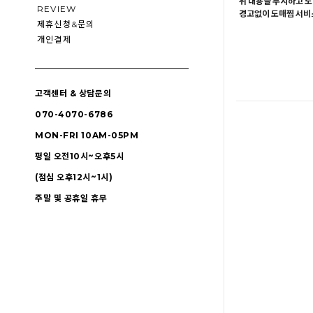
위 내용을 무시하고 도
REVIEW
경고없이 도매찜 서비스
제휴신청&문의
개인결제
고객센터 & 상담문의
070-4070-6786
MON-FRI 10AM-05PM
평일 오전10시~오후5시
(점심 오후12시~1시)
주말 및 공휴일 휴무