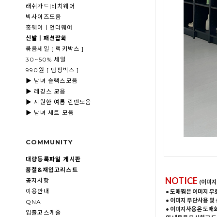
래쉬가드|비치웨어
빅사이즈모음
홈웨어ㅣ언더웨어
신발ㅣ패션잡화
묶음세일 [ 럭키박스 ]
30~50% 세일
990원 [ 덤핑박스 ]
▶ 남녀 슬랙스모음
▶ 레깅스 모음
▶ 시원한 여름 린넨모음
▶ 남녀 세트 모음
COMMUNITY
대량등록파일 게시판
품절&재입고리스트
NOTICE
공지사항
(이미지
이용안내
• 도매찜은 이미지 무
• 이미지 무단사용 및
QNA
• 이미지사용은 도매
입출고스케쥴