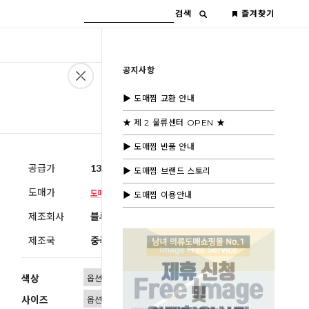
검색
즐겨찾기
공지사항
▶ 도매찜 교환 안내
★ 제 2 물류센터 OPEN ★
▶ 도매찜 반품 안내
공급가
13,600원
(부가세별도)
▶ 도매찜 브랜드 스토리
도매가
▶ 도매찜 이용안내
제조회사
블루모드제휴사
제조국
중국
색상
사이즈