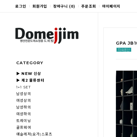
로그인
회원가입
장바구니
(
0
)
주문조회
마이페이지
GPA JB
CATEGORY
▶ NEW 신상
▶ 제2 물류센터
1+1 SET
남성상의
여성상의
남성하의
여성하의
트레이닝
골프웨어
애슬레저|요가|스포츠