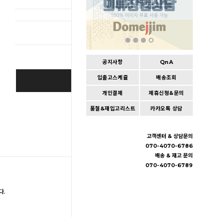
총 상품 
공지사항
QnA
입출고스케쥴
배송조회
BUY IT NOW
개인결제
제휴신청&문의
Cart
|
Wishlist
품절&재입고리스트
카카오톡 상담
고객센터 & 상담문의
070-4070-6786
배송 & 재고 문의
070-4070-6789
다.