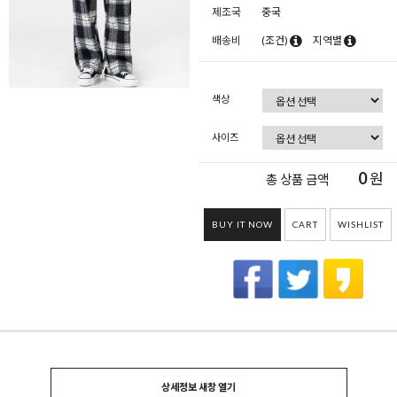
제조국
중국
배송비
(조건)
지역별
색상
사이즈
0
원
총 상품 금액
BUY IT NOW
CART
WISHLIST
상세정보 새창 열기