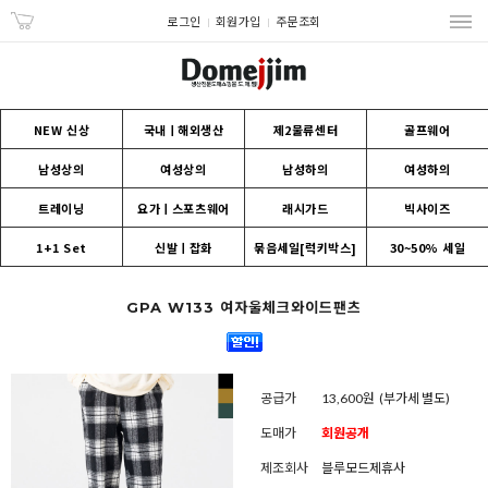
로그인
회원가입
주문조회
NEW 신상
국내ㅣ해외생산
제2물류센터
골프웨어
남성상의
여성상의
남성하의
여성하의
트레이닝
요가ㅣ스포츠웨어
래시가드
빅사이즈
1+1 Set
신발ㅣ잡화
묶음세일[럭키박스]
30~50% 세일
GPA W133 여자울체크와이드팬츠
공급가
13,600원
(부가세 별도)
도매가
회원공개
제조회사
블루모드제휴사