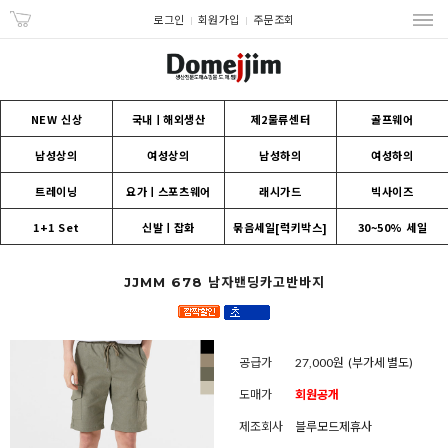
로그인
회원가입
주문조회
NEW 신상
국내ㅣ해외생산
제2물류센터
골프웨어
남성상의
여성상의
남성하의
여성하의
트레이닝
요가ㅣ스포츠웨어
래시가드
빅사이즈
1+1 Set
신발ㅣ잡화
묶음세일[럭키박스]
30~50% 세일
JJMM 678 남자밴딩카고반바지
공급가
27,000원
(부가세 별도)
도매가
회원공개
제조회사
블루모드제휴사