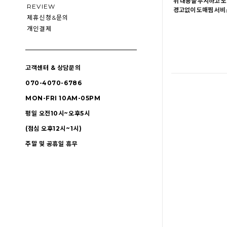
위 내용을 무시하고 도
REVIEW
경고없이 도매찜 서비스
제휴신청&문의
개인결제
고객센터 & 상담문의
070-4070-6786
MON-FRI 10AM-05PM
평일 오전10시~오후5시
(점심 오후12시~1시)
주말 및 공휴일 휴무