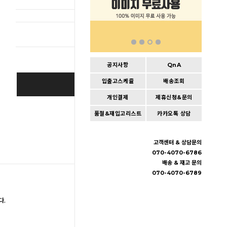
총 상품 
공지사항
QnA
입출고스케쥴
배송조회
BUY IT NOW
개인결제
제휴신청&문의
Cart
|
Wishlist
품절&재입고리스트
카카오톡 상담
고객센터 & 상담문의
070-4070-6786
배송 & 재고 문의
070-4070-6789
다.