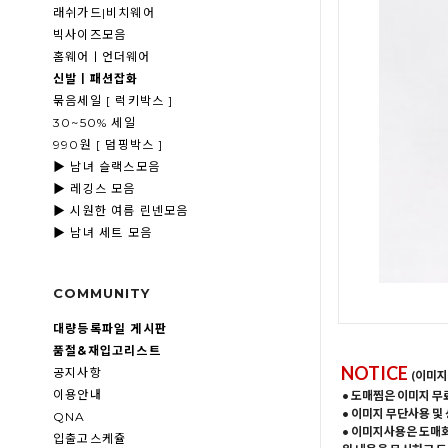
래쉬가드|비치웨어
빅사이즈모음
홈웨어ㅣ언더웨어
신발ㅣ패션잡화
묶음세일 [ 럭키박스 ]
30~50% 세일
990원 [ 덤핑박스 ]
▶ 남녀 슬랙스모음
▶ 레깅스 모음
▶ 시원한 여름 린넨모음
▶ 남녀 세트 모음
COMMUNITY
대량등록파일 게시판
품절&재입고리스트
NOTICE
공지사항
(이미지
이용안내
• 도매찜은 이미지 무
• 이미지 무단사용 및
QNA
• 이미지사용은 도매
입출고스케쥴