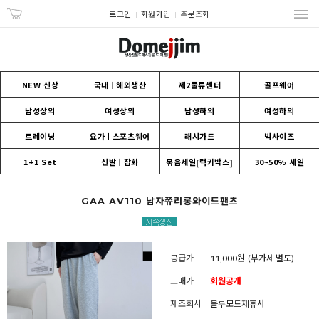
로그인
회원가입
주문조회
NEW 신상
국내ㅣ해외생산
제2물류센터
골프웨어
남성상의
여성상의
남성하의
여성하의
트레이닝
요가ㅣ스포츠웨어
래시가드
빅사이즈
1+1 Set
신발ㅣ잡화
묶음세일[럭키박스]
30~50% 세일
GAA AV110 남자쮸리롱와이드팬츠
공급가
11,000원
(부가세 별도)
도매가
회원공개
제조회사
블루모드제휴사