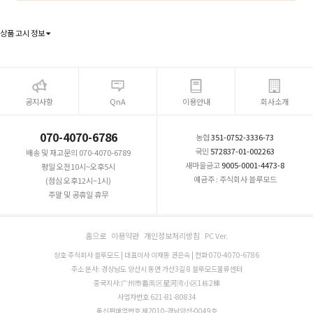
상품 고시 정보
공지사항
QnA
이용안내
회사소개
070-4070-6786
농협
351-0752-3336-73
국민
572837-01-002263
배송 및 재고문의 070-4070-6789
새마을금고
9005-0001-4473-8
평일 오전10시~오후5시
예금주 : 주식회사 블루모드
(점심 오후12시~1시)
주말 및 공휴일 휴무
홈으로
이용약관
개인정보처리방침
PC Ver.
상호 주식회사 블루모드 | 대표이사 이재동 권은숙 | 전화 070-4070-6786
주소 본사: 경상남도 양산시 동면 가산3길 8 블루모드물류센터
중국지사:广州市番禺区星河湾小区1栋2梯
사업자번호 621-81-80834
통신판매업번호 제2010-경남양산-0049호