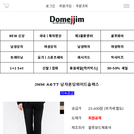
로그인
회원가입
주문조회
NEW 신상
국내ㅣ해외생산
제2물류센터
골프웨어
남성상의
여성상의
남성하의
여성하의
트레이닝
요가ㅣ스포츠웨어
래시가드
빅사이즈
1+1 Set
신발ㅣ잡화
묶음세일[럭키박스]
30~50% 세일
JMM A677 남자본딩와이드슬랙스
공급가
23,600원
(부가세 별도)
도매가
회원공개
제조회사
블루모드제휴사