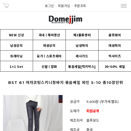
로그인
회원가입
주문조회
NEW 신상
국내ㅣ해외생산
제2물류센터
골프웨어
남성상의
여성상의
남성하의
여성하의
트레이닝
요가ㅣ스포츠웨어
래시가드
빅사이즈
1+1 Set
신발ㅣ잡화
묶음세일[럭키박스]
30~50% 세일
BST 61 여자코팅스키니청바지 묶음쎄일 와인 S-10 총10장단위
공급가
9,600원
(부가세 별도)
도매가
회원공개
제조회사
블루모드
제조국
중국