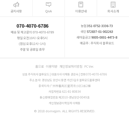
공지사항
QnA
이용안내
회사소개
070-4070-6786
농협
351-0752-3336-73
국민
572837-01-002263
배송 및 재고문의 070-4070-6789
새마을금고
9005-0001-4473-8
평일 오전10시~오후5시
예금주 : 주식회사 블루모드
(점심 오후12시~1시)
주말 및 공휴일 휴무
홈으로
이용약관
개인정보처리방침
PC Ver.
상호 주식회사 블루모드 | 대표이사 이재동 권은숙 | 전화 070-4070-6786
주소 본사: 경상남도 양산시 동면 가산3길 8 블루모드물류센터
중국지사:广州市番禺区星河湾小区1栋2梯
사업자번호 621-81-80834
통신판매업번호 제2010-경남양산-0049호
개인정보관리책임자 이재동
© 2018 domejjim. ALL RIGHTS RESERVED.