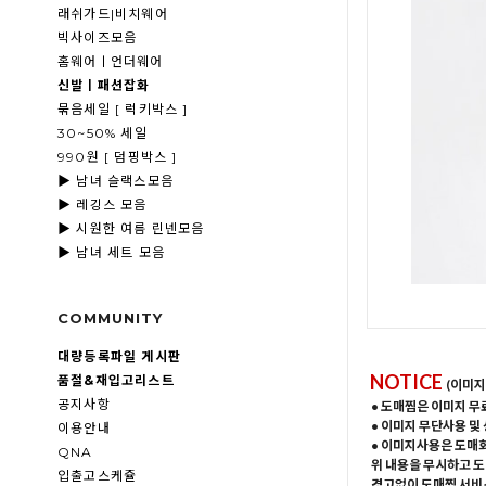
래쉬가드|비치웨어
빅사이즈모음
홈웨어ㅣ언더웨어
신발ㅣ패션잡화
묶음세일 [ 럭키박스 ]
30~50% 세일
990원 [ 덤핑박스 ]
▶ 남녀 슬랙스모음
▶ 레깅스 모음
▶ 시원한 여름 린넨모음
▶ 남녀 세트 모음
COMMUNITY
대량등록파일 게시판
NOTICE
품절&재입고리스트
(이미지
공지사항
• 도매찜은 이미지 무
• 이미지 무단사용 및
이용안내
• 이미지사용은 도매
QNA
위 내용을 무시하고 도
입출고스케쥴
경고없이 도매찜 서비스