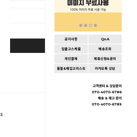
총 상품 
공지사항
QnA
BUY IT NOW
입출고스케쥴
배송조회
개인결제
제휴신청&문의
Cart
|
Wishlist
품절&재입고리스트
카카오톡 상담
고객센터 & 상담문의
070-4070-6786
배송 & 재고 문의
070-4070-6789
다.