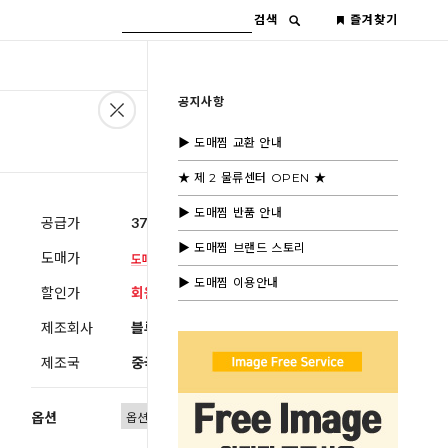
검색
즐겨찾기
공지사항
▶ 도매찜 교환 안내
★ 제 2 물류센터 OPEN ★
▶ 도매찜 반품 안내
공급가
37,000원
(부가세별도)
▶ 도매찜 브랜드 스토리
도매가
▶ 도매찜 이용안내
할인가
회원공개
제조회사
블루모드
제조국
중국
옵션