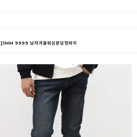
인]JMM 9999 남자겨울워싱본딩청바지