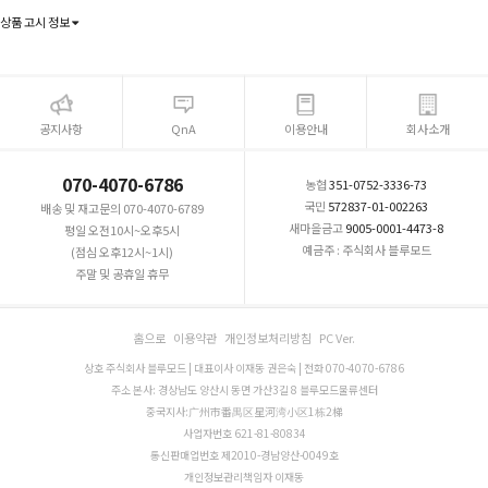
상품 고시 정보
공지사항
QnA
이용안내
회사소개
070-4070-6786
농협
351-0752-3336-73
국민
572837-01-002263
배송 및 재고문의 070-4070-6789
새마을금고
9005-0001-4473-8
평일 오전10시~오후5시
예금주 : 주식회사 블루모드
(점심 오후12시~1시)
주말 및 공휴일 휴무
홈으로
이용약관
개인정보처리방침
PC Ver.
상호 주식회사 블루모드 | 대표이사 이재동 권은숙 | 전화 070-4070-6786
주소 본사: 경상남도 양산시 동면 가산3길 8 블루모드물류센터
중국지사:广州市番禺区星河湾小区1栋2梯
사업자번호 621-81-80834
통신판매업번호 제2010-경남양산-0049호
개인정보관리책임자 이재동