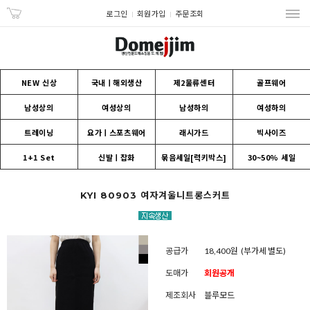
로그인
회원가입
주문조회
NEW 신상
국내ㅣ해외생산
제2물류센터
골프웨어
남성상의
여성상의
남성하의
여성하의
트레이닝
요가ㅣ스포츠웨어
래시가드
빅사이즈
1+1 Set
신발ㅣ잡화
묶음세일[럭키박스]
30~50% 세일
KYI 80903 여자겨울니트롱스커트
공급가
18,400원
(부가세 별도)
도매가
회원공개
제조회사
블루모드