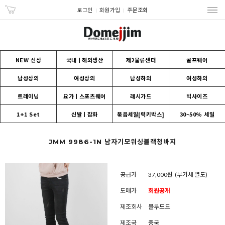
로그인
회원가입
주문조회
NEW 신상
국내ㅣ해외생산
제2물류센터
골프웨어
남성상의
여성상의
남성하의
여성하의
트레이닝
요가ㅣ스포츠웨어
래시가드
빅사이즈
1+1 Set
신발ㅣ잡화
묶음세일[럭키박스]
30~50% 세일
JMM 9986-1N 남자기모워싱블랙청바지
공급가
37,000원
(부가세 별도)
도매가
회원공개
제조회사
블루모드
제조국
중국