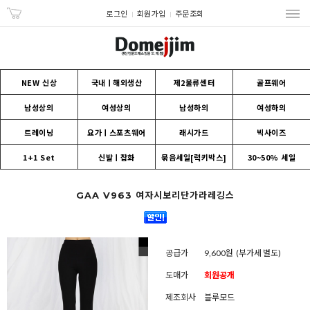
로그인
회원가입
주문조회
NEW 신상
국내ㅣ해외생산
제2물류센터
골프웨어
남성상의
여성상의
남성하의
여성하의
트레이닝
요가ㅣ스포츠웨어
래시가드
빅사이즈
1+1 Set
신발ㅣ잡화
묶음세일[럭키박스]
30~50% 세일
GAA V963 여자시보리단가라레깅스
공급가
9,600원
(부가세 별도)
도매가
회원공개
제조회사
블루모드