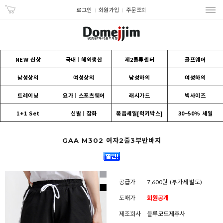
로그인
회원가입
주문조회
NEW 신상
국내ㅣ해외생산
제2물류센터
골프웨어
남성상의
여성상의
남성하의
여성하의
트레이닝
요가ㅣ스포츠웨어
래시가드
빅사이즈
1+1 Set
신발ㅣ잡화
묶음세일[럭키박스]
30~50% 세일
GAA M302 여자2줄3부반바지
공급가
7,600원
(부가세 별도)
도매가
회원공개
제조회사
블루모드제휴사