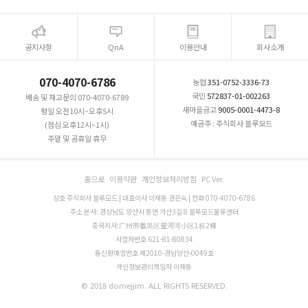
공지사항
QnA
이용안내
회사소개
070-4070-6786
농협
351-0752-3336-73
국민
572837-01-002263
배송 및 재고문의 070-4070-6789
새마을금고
9005-0001-4473-8
평일 오전10시~오후5시
예금주 : 주식회사 블루모드
(점심 오후12시~1시)
주말 및 공휴일 휴무
홈으로
이용약관
개인정보처리방침
PC Ver.
상호 주식회사 블루모드 | 대표이사 이재동 권은숙 | 전화 070-4070-6786
주소 본사: 경상남도 양산시 동면 가산3길 8 블루모드물류센터
중국지사:广州市番禺区星河湾小区1栋2梯
사업자번호 621-81-80834
통신판매업번호 제2010-경남양산-0049호
개인정보관리책임자 이재동
© 2018 domejjim. ALL RIGHTS RESERVED.