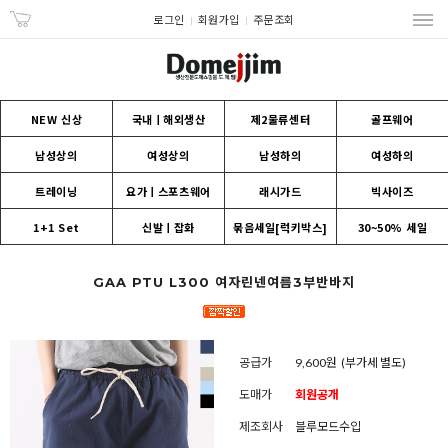
로그인
회원가입
주문조회
NEW 신상
국내ㅣ해외생산
제2물류센터
골프웨어
남성상의
여성상의
남성하의
여성하의
트레이닝
요가ㅣ스포츠웨어
래시가드
빅사이즈
1+1 Set
신발ㅣ잡화
묶음세일[럭키박스]
30~50% 세일
GAA PTU L300 여자린넨여름3부반바지
공급가
9,600원
(부가세 별도)
도매가
회원공개
제조회사
블루모드수입