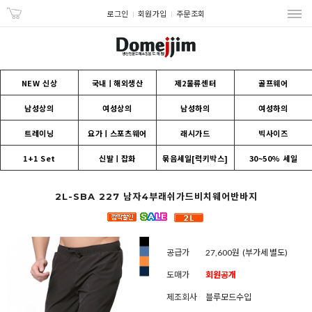
로그인
회원가입
주문조회
NEW 신상
국내ㅣ해외생산
제2물류센터
골프웨어
남성상의
여성상의
남성하의
여성하의
트레이닝
요가ㅣ스포츠웨어
래시가드
빅사이즈
1+1 Set
신발ㅣ잡화
묶음세일[럭키박스]
30~50% 세일
2L-SBA 227 남자4부래쉬가드비치웨어반바지
공급가
27,600원
(부가세 별도)
도매가
회원공개
제조회사
블루모드수입