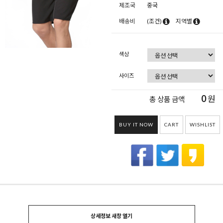
제조국
중국
배송비
(조건)
지역별
색상
사이즈
0
원
총 상품 금액
BUY IT NOW
CART
WISHLIST
상세정보 새창 열기