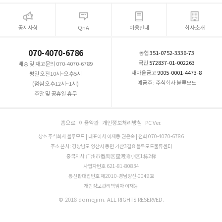
공지사항
QnA
이용안내
회사소개
070-4070-6786
농협
351-0752-3336-73
국민
572837-01-002263
배송 및 재고문의 070-4070-6789
새마을금고
9005-0001-4473-8
평일 오전10시~오후5시
예금주 : 주식회사 블루모드
(점심 오후12시~1시)
주말 및 공휴일 휴무
홈으로
이용약관
개인정보처리방침
PC Ver.
상호 주식회사 블루모드 | 대표이사 이재동 권은숙 | 전화 070-4070-6786
주소 본사: 경상남도 양산시 동면 가산3길 8 블루모드물류센터
중국지사:广州市番禺区星河湾小区1栋2梯
사업자번호 621-81-80834
통신판매업번호 제2010-경남양산-0049호
개인정보관리책임자 이재동
© 2018 domejjim. ALL RIGHTS RESERVED.