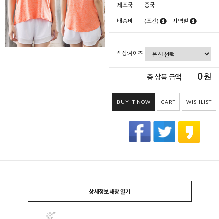
제조국
중국
배송비
(조건)
지역별
색상:사이즈
0
원
총 상품 금액
BUY IT NOW
CART
WISHLIST
상세정보 새창 열기