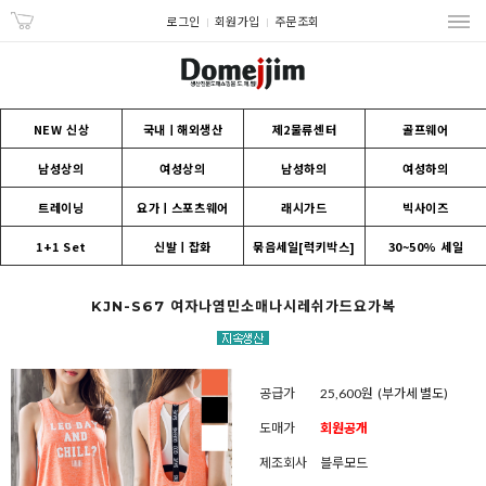
로그인
회원가입
주문조회
NEW 신상
국내ㅣ해외생산
제2물류센터
골프웨어
남성상의
여성상의
남성하의
여성하의
트레이닝
요가ㅣ스포츠웨어
래시가드
빅사이즈
1+1 Set
신발ㅣ잡화
묶음세일[럭키박스]
30~50% 세일
KJN-S67 여자나염민소매나시레쉬가드요가복
공급가
25,600원
(부가세 별도)
도매가
회원공개
제조회사
블루모드