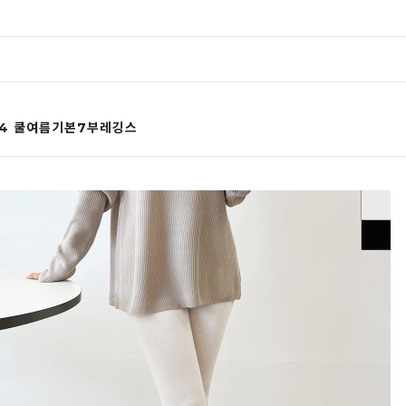
74 쿨여름기본7부레깅스