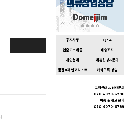
총 상품 
공지사항
QnA
SOLD OUT
입출고스케쥴
배송조회
개인결제
제휴신청&문의
Wishlist
품절&재입고리스트
카카오톡 상담
고객센터 & 상담문의
070-4070-6786
배송 & 재고 문의
070-4070-6789
다.