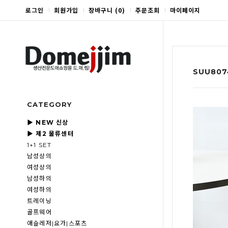
로그인
회원가입
장바구니
(
0
)
주문조회
마이페이지
SUU80
CATEGORY
▶ NEW 신상
▶ 제2 물류센터
1+1 SET
남성상의
여성상의
남성하의
여성하의
트레이닝
골프웨어
애슬레저|요가|스포츠