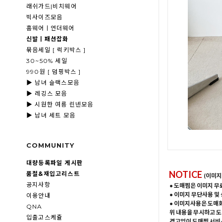
래쉬가드|비치웨어
빅사이즈모음
홈웨어ㅣ언더웨어
신발ㅣ패션잡화
묶음세일 [ 럭키박스 ]
30~50% 세일
990원 [ 덤핑박스 ]
▶ 남녀 슬랙스모음
▶ 레깅스 모음
▶ 시원한 여름 린넨모음
▶ 남녀 세트 모음
COMMUNITY
대량등록파일 게시판
NOTICE
품절&재입고리스트
(이미지
공지사항
• 도매찜은 이미지 무
• 이미지 무단사용 및
이용안내
• 이미지사용은 도매
QNA
위 내용을 무시하고 도
입출고스케쥴
경고없이 도매찜 서비스